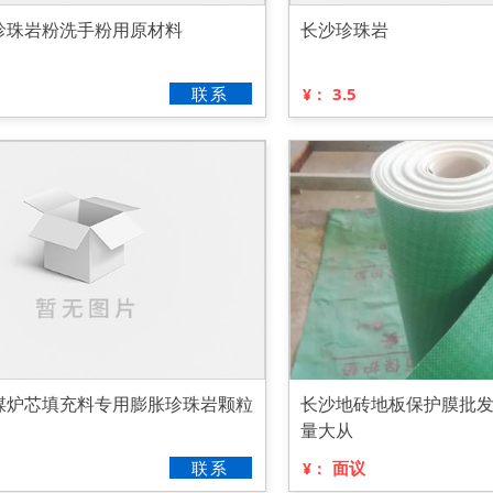
珍珠岩粉洗手粉用原材料
长沙珍珠岩
联系
3.5
¥：
煤炉芯填充料专用膨胀珍珠岩颗粒
长沙地砖地板保护膜批
量大从
联系
面议
¥：